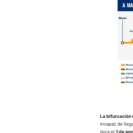
La bifurcación 
Incapaz de lleg
dura el
1 de ag