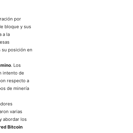
ración por
de bloque y sus
 a la
resas
 su posición en
amino
. Los
n intento de
con respecto a
pos de minería
adores
aron varias
y abordar los
red Bitcoin