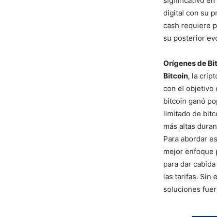
significativo en
digital con su p
cash requiere p
su posterior ev
Orígenes de Bi
Bitcoin
, la cri
con el objetivo
bitcoin ganó po
limitado de bitc
más altas duran
Para abordar es
mejor enfoque p
para dar cabida
las tarifas. Si
soluciones fue