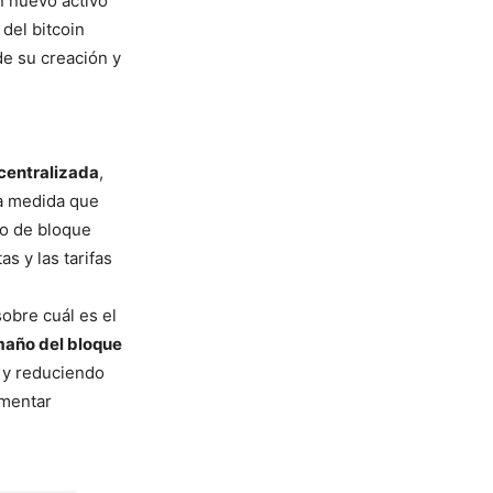
un nuevo activo
 del bitcoin
de su creación y
centralizada
,
 a medida que
ño de bloque
s y las tarifas
obre cuál es el
maño del bloque
d y reduciendo
ementar