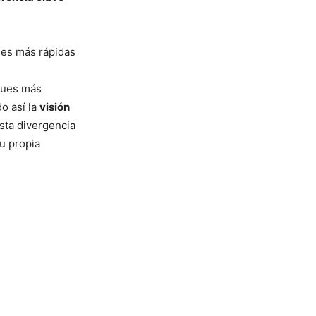
nes más rápidas
ques más
o así la
visión
Esta divergencia
u propia