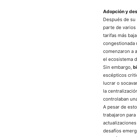
Adopción y des
Después de su c
parte de varios
tarifas más baj
congestionada 
comenzaron a a
el ecosistema d
Sin embargo,
b
escépticos crit
lucrar o socava
la centralizaci
controlaban una
A pesar de esto
trabajaron para
actualizaciones
desafíos emerg