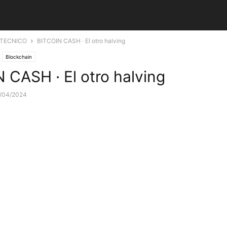
 TECNICO
BITCOIN CASH · El otro halving
Blockchain
 CASH · El otro halving
/04/2024