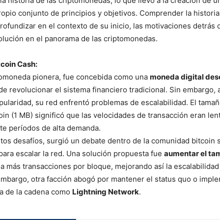
 la historia de las criptomonedas, lo que llevó a la creación de 
ropio conjunto de principios y objetivos. Comprender la historia
rofundizar en el contexto de su inicio, las motivaciones detrás 
olución en el panorama de las criptomonedas.
tcoin Cash:
ptomoneda pionera, fue concebida como una
moneda digital des
 de revolucionar el sistema financiero tradicional. Sin embargo,
pularidad, su red enfrentó problemas de escalabilidad. El tama
oin (1 MB) significó que las velocidades de transacción eran lenta
te períodos de alta demanda.
tos desafíos, surgió un debate dentro de la comunidad bitcoin s
ara escalar la red. Una solución propuesta fue
aumentar el ta
 a más transacciones por bloque, mejorando así la escalabilida
n embargo, otra facción abogó por mantener el status quo o impl
ra de la cadena como
Lightning Network
.