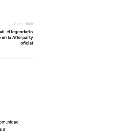
Next article
ái: el legendario
 en la Afterparty
oficial
 Comunidad
a a