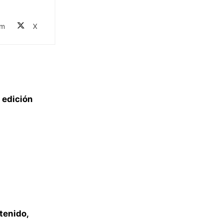
am
X
 edición
tenido,