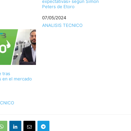
expectativas» según Simon
Peters de Etoro
Fecha
07/05/2024
Respecto a
ANALISIS TECNICO
e tras
s en el mercado
ECNICO