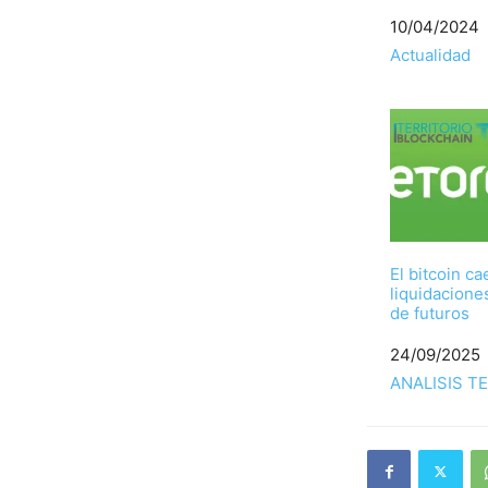
Fecha
10/04/2024
Respecto a
Actualidad
El bitcoin ca
liquidacione
de futuros
Fecha
24/09/2025
Respecto a
ANALISIS T