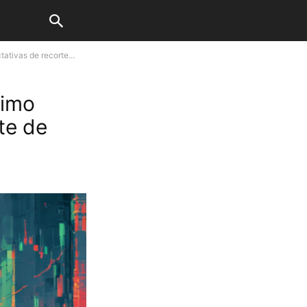
ativas de recorte...
ximo
te de