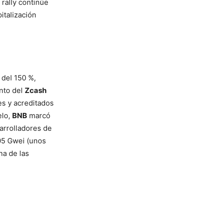
 rally continúe
italización
del 150 %,
ento del
Zcash
es y acreditados
elo,
BNB
marcó
arrolladores de
05 Gwei (unos
na de las