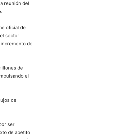
ma reunión del
.
e oficial de
el sector
l incremento de
millones de
impulsando el
lujos de
por ser
xto de apetito