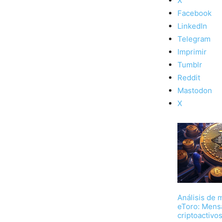
X
Facebook
LinkedIn
Telegram
Imprimir
Tumblr
Reddit
Mastodon
X
Análisis de
eToro: Mensa
criptoactivo