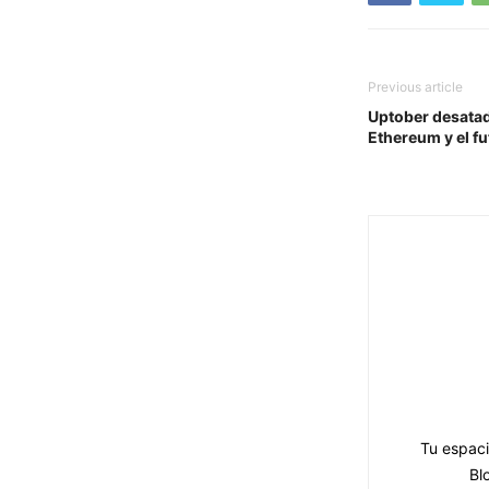
Previous article
Uptober desatado
Ethereum y el f
Tu espaci
Bl