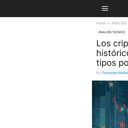
Home
ANALISIS
ANALISIS TECNICO
Los cri
históri
tipos po
By
Fernando Molin