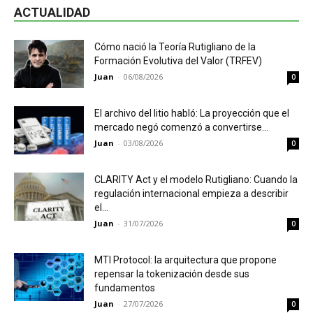
ACTUALIDAD
Cómo nació la Teoría Rutigliano de la
Formación Evolutiva del Valor (TRFEV)
Juan
-
06/08/2026
0
El archivo del litio habló: La proyección que el
mercado negó comenzó a convertirse...
Juan
-
03/08/2026
0
CLARITY Act y el modelo Rutigliano: Cuando la
regulación internacional empieza a describir
el...
Juan
-
31/07/2026
0
MTI Protocol: la arquitectura que propone
repensar la tokenización desde sus
fundamentos
Juan
-
27/07/2026
0