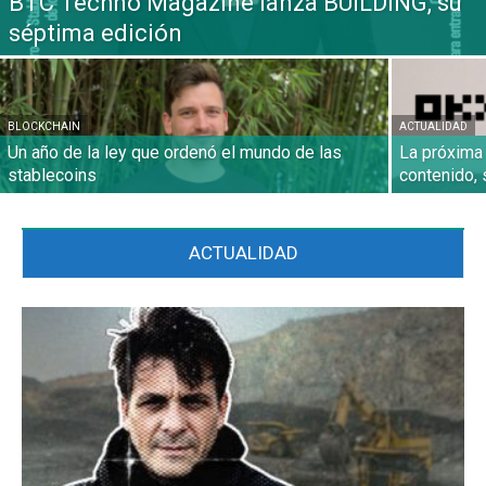
BTC Techno Magazine lanza BUILDING, su
séptima edición
BLOCKCHAIN
ACTUALIDAD
Un año de la ley que ordenó el mundo de las
La próxima 
stablecoins
contenido, 
ACTUALIDAD