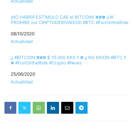
Respecto a
Actualidad
¡NO HABRÁ ESTÍMULO CAE el BITCOIN! ❌❌⛔ ¡UK
PROHIBE los CRIPTODERIVADOS! #BTC #FunOntheRide
Fecha
08/10/2020
Respecto a
Actualidad
¡¡ #BITCOIN ❌❌❌ $ 10.000 XXX !! ❌ ¡¡ NO MOON #BTC !!
❌ #FunOntheRide #Crypto #News
Fecha
25/06/2020
Respecto a
Actualidad