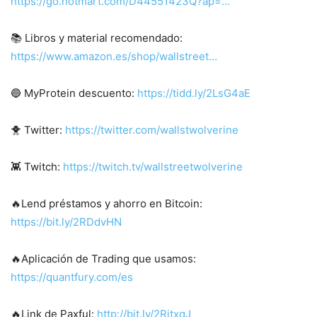
https://go.hotmart.com/D44551423Q?ap=…
📚 Libros y material recomendado:
https://www.amazon.es/shop/wallstreet…
🔵 MyProtein descuento:
https://tidd.ly/2LsG4aE
🐥 Twitter:
https://twitter.com/wallstwolverine​
👾 Twitch:
https://twitch.tv/wallstreetwolverine
🔥Lend préstamos y ahorro en Bitcoin:
https://bit.ly/2RDdvHN
🔥Aplicación de Trading que usamos:
https://quantfury.com/es
🔥Link de Paxful:
http://bit.ly/2RitxqJ