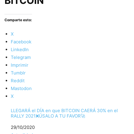
BITCOIN
Comparte esto:
X
Facebook
LinkedIn
Telegram
Imprimir
Tumblr
Reddit
Mastodon
X
LLEGARÁ el DÍA en que BITCOIN CAERÁ 30% en el
RALLY 2021❌ÚSALO A TU FAVOR🚀
Fecha
29/10/2020