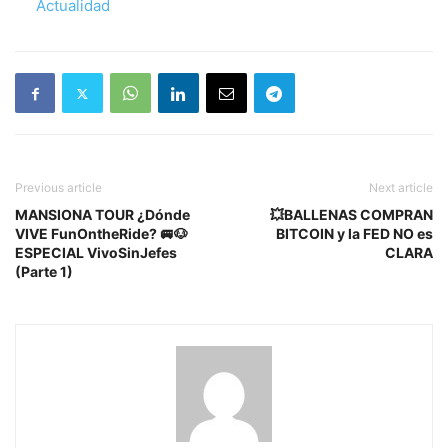
Respecto a
Actualidad
Previous article
Next article
MANSIONA TOUR ¿Dónde
💥BALLENAS COMPRAN
VIVE FunOntheRide? 🚐🐶
BITCOIN y la FED NO es
ESPECIAL VivoSinJefes
CLARA
(Parte 1)