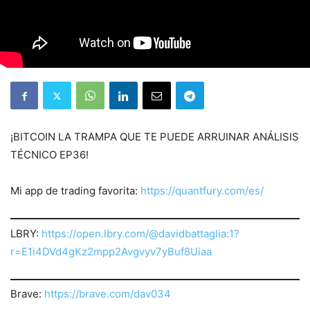
¡BITCOIN LA TRAMPA QUE TE PUEDE ARRUINAR ANÁLISIS
TÉCNICO EP36!
Mi app de trading favorita:
https://quantfury.com/es/
LBRY:
https://open.lbry.com/@davidbattaglia:1?
r=E1i4DVd4gKz2mpp2Avgvyv7yBuf8Uiaa
Brave:
https://brave.com/dav034