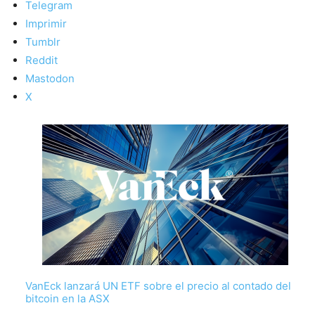
Telegram
Imprimir
Tumblr
Reddit
Mastodon
X
VanEck lanzará UN ETF sobre el precio al contado del
bitcoin en la ASX