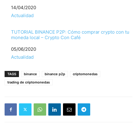
Fecha
14/04/2020
Respecto a
Actualidad
TUTORIAL BINANCE P2P: Cómo comprar crypto con tu
moneda local – Crypto Con Café
Fecha
05/06/2020
Respecto a
Actualidad
TAGS
binance
binance p2p
criptomonedas
trading de criptomonedas