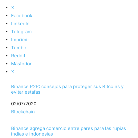
X
Facebook
LinkedIn
Telegram
Imprimir
Tumblr
Reddit
Mastodon
X
Binance P2P: consejos para proteger sus Bitcoins y
evitar estafas
Fecha
02/07/2020
Respecto a
Blockchain
Binance agrega comercio entre pares para las rupias
indias e indonesias