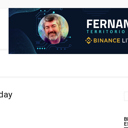
 day
B
E