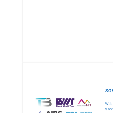
SO
Web 
y te