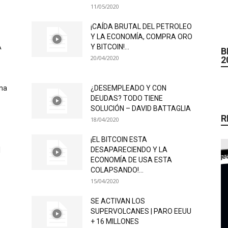
11/05/2020
¡CAÍDA BRUTAL DEL PETROLEO
Y LA ECONOMÍA, COMPRA ORO
A
Y BITCOIN!...
B
20/04/2020
2
oma
¿DESEMPLEADO Y CON
DEUDAS? TODO TIENE
SOLUCIÓN – DAVID BATTAGLIA
R
18/04/2020
¡EL BITCOIN ESTA
|
DESAPARECIENDO Y LA
ECONOMÍA DE USA ESTA
COLAPSANDO!...
15/04/2020
SE ACTIVAN LOS
SUPERVOLCANES | PARO EEUU
+ 16 MILLONES