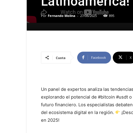
Latinoamérica!
Por
Fernando Molina
-
27/06/2025
895
Facebook
X
Cuota
Un panel de expertos analiza las tendencia
explorando el potencial de #bitcoin #usdt o
futuro financiero. Los especialistas debaten
del ecosistema digital en la región.
¡Desc
en 2025!