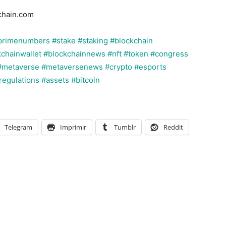
kchain.com
primenumbers
#stake
#staking
#blockchain
chainwallet
#blockchainnews
#nft
#token
#congress
#metaverse
#metaversenews
#crypto
#esports
regulations
#assets
#bitcoin
Telegram
Imprimir
Tumblr
Reddit