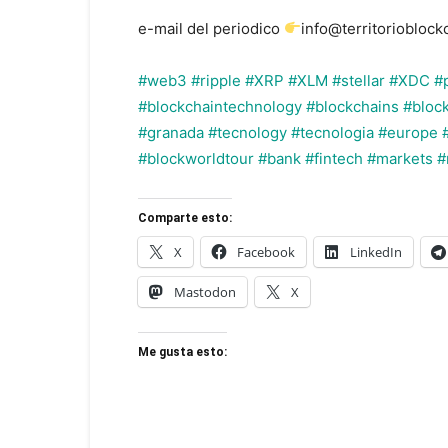
e-mail del periodico
info@territoriobloc
#web3
#ripple
#XRP
#XLM
#stellar
#XDC
#
#blockchaintechnology
#blockchains
#block
#granada
#tecnology
#tecnologia
#europe
#blockworldtour
#bank
#fintech
#markets
#
Comparte esto:
X
Facebook
LinkedIn
Mastodon
X
Me gusta esto: