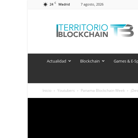
C
24
7 agosto, 2026
Madrid
Territorio
Blockchain
Actualidad
Blockchain
Games & E-S
Inicio
Youtubers
Panama Blockchain Week
¡Des