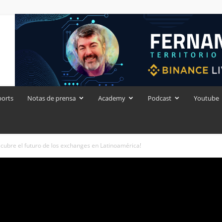
ports
Notas de prensa
Academy
Podcast
Youtube
cubre el futuro de los exchanges en Latinoamérica!