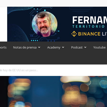
ports
Notas de prensa
Academy
Podcast
Youtube
de hoy de EE UU es un paso...