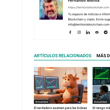
Fernando Molina
https://territorioblockchain.com
Tu espacio de noticias e info
Blockchain y cripto. Envíe sug
info@territorioblockchain.com
ARTÍCULOS RELACIONADOS
MÁS D
Actualidad
Actualidad
El verdadero examen para las bolsas
El riesgo m