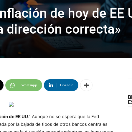
inflación de hoy de EE
a dirección correcta»
WhatsApp
Linkedin
B
E
ación de EE UU
.” Aunque no se espera que la Fed
ada por la bajada de tipos de otros bancos centrales
n paso en la dirección correcta mientras los inversores