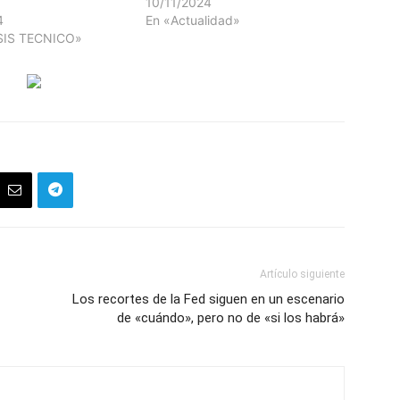
10/11/2024
4
En «Actualidad»
SIS TECNICO»
Artículo siguiente
Los recortes de la Fed siguen en un escenario
de «cuándo», pero no de «si los habrá»