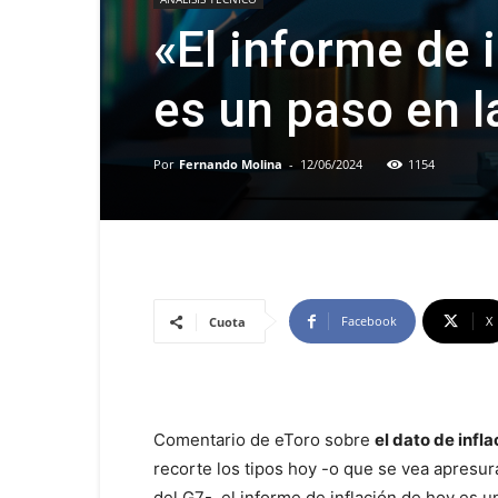
«El informe de 
es un paso en l
Por
Fernando Molina
-
12/06/2024
1154
Facebook
X
Cuota
Comentario de eToro sobre
el dato de infl
recorte los tipos hoy -o que se vea apresur
del G7-, el informe de inflación de hoy es u