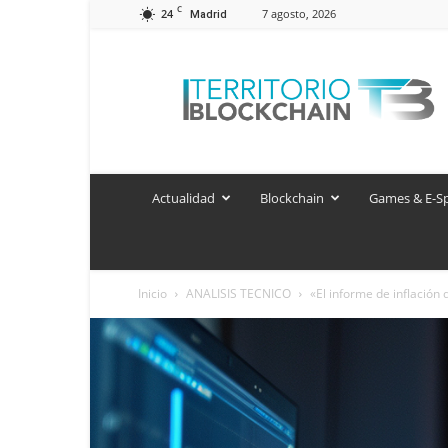
C
24
7 agosto, 2026
Madrid
Territorio
Blockchain
Actualidad
Blockchain
Games & E-S
Inicio
ANALISIS TECNICO
«El informe de inflación 