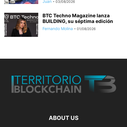
Juan
-
03/08/2026
BTC Techno Magazine lanza
BUILDING, su séptima edición
Fernando Molina
-
01/08/2026
ABOUT US