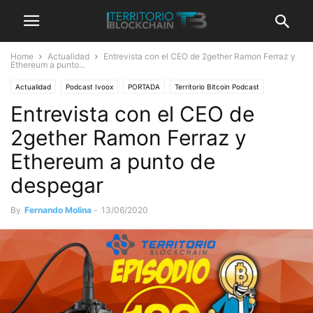
Home
Actualidad
Entrevista con el CEO de 2gether Ramon Ferraz y
Ethereum a punto...
Actualidad
Podcast Ivoox
PORTADA
Territorio Bitcoin Podcast
Entrevista con el CEO de
2gether Ramon Ferraz y
Ethereum a punto de
despegar
By
Fernando Molina
-
13/06/2020