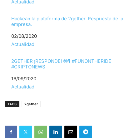
Respecto a
Actualidad
Hackean la plataforma de 2gether. Respuesta de la
empresa.
Fecha
02/08/2020
Respecto a
Actualidad
2GETHER ¡RESPONDE! 🤓🎙️ #FUNONTHERIDE
#CRIPTONEWS
Fecha
16/09/2020
Respecto a
Actualidad
TAGS
2gether