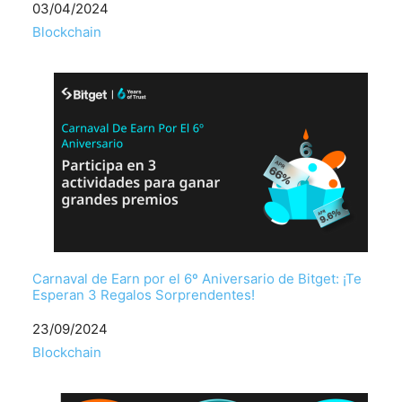
Fecha
03/04/2024
Respecto a
Blockchain
Carnaval de Earn por el 6º Aniversario de Bitget: ¡Te
Esperan 3 Regalos Sorprendentes!
Fecha
23/09/2024
Respecto a
Blockchain