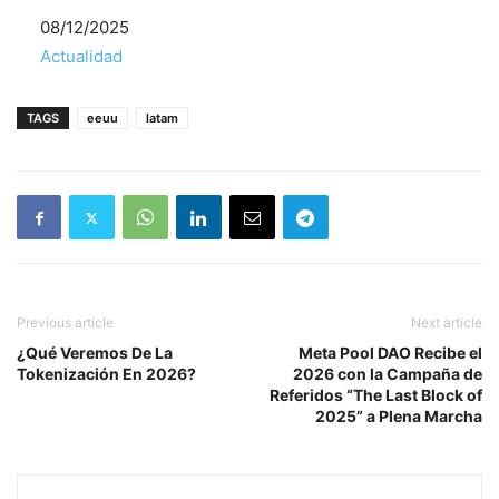
Fecha
08/12/2025
Respecto a
Actualidad
TAGS
eeuu
latam
Previous article
Next article
¿Qué Veremos De La
Meta Pool DAO Recibe el
Tokenización En 2026?
2026 con la Campaña de
Referidos “The Last Block of
2025” a Plena Marcha