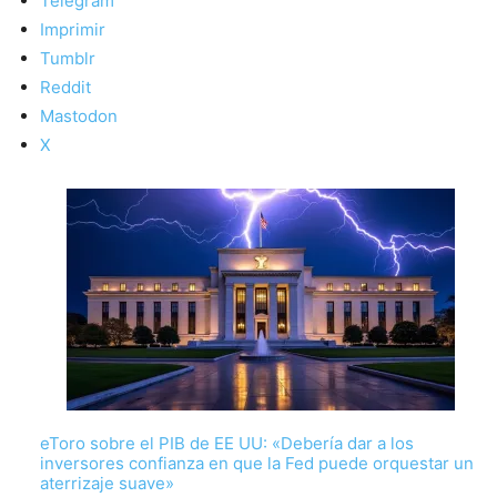
Telegram
Imprimir
Tumblr
Reddit
Mastodon
X
eToro sobre el PIB de EE UU: «Debería dar a los
inversores confianza en que la Fed puede orquestar un
aterrizaje suave»