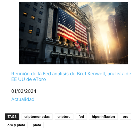
Reunión de la Fed análisis de Bret Kenwell, analista de
EE UU de eToro
Fecha
01/02/2024
Respecto a
Actualidad
TAGS
criptomonedas
criptoro
fed
hiperinflacion
oro
oro y plata
plata