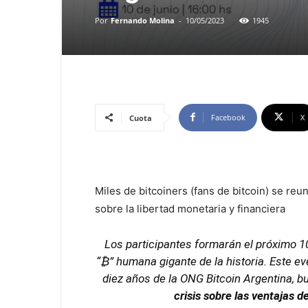
Por
Fernando Molina
-
10/05/2023
1945
Facebook
X
Cuota
Miles de bitcoiners (fans de bitcoin) se re
sobre la libertad monetaria y financiera
Los participantes formarán el próximo 1
“₿” humana gigante de la historia. Este ev
diez años de la ONG Bitcoin Argentina, 
crisis sobre las ventajas d