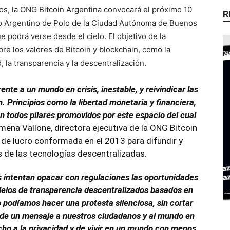
os, la ONG Bitcoin Argentina convocará el próximo 10
R
po Argentino de Polo de la Ciudad Autónoma de Buenos
 podrá verse desde el cielo. El objetivo de la
obre los valores de Bitcoin y blockchain, como la
d, la transparencia y la descentralización.
te a un mundo en crisis, inestable, y reivindicar las
. Principios como la libertad monetaria y financiera,
on todos pilares promovidos por este espacio del cual
mena Vallone, directora ejecutiva de la ONG Bitcoin
s de lucro conformada en el 2013 para difundir y
 de las tecnologías descentralizadas.
s intentan opacar con regulaciones las oportunidades
odelos de transparencia descentralizados basados en
odíamos hacer una protesta silenciosa, sin cortar
nde un mensaje a nuestros ciudadanos y al mundo en
cho a la privacidad y de vivir en un mundo con menos