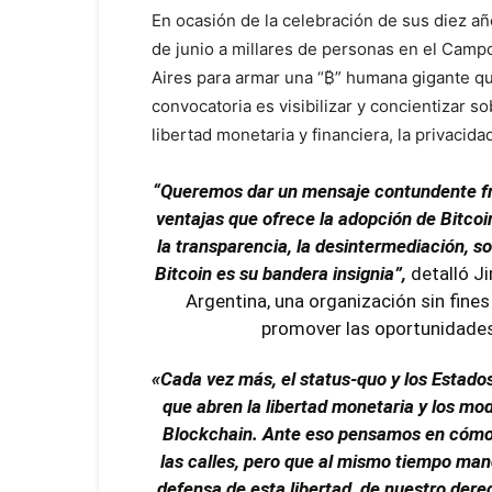
En ocasión de la celebración de sus diez añ
de junio a millares de personas en el Cam
Aires para armar una “₿” humana gigante que
convocatoria es visibilizar y concientizar s
libertad monetaria y financiera, la privacida
“Queremos dar un mensaje contundente fren
ventajas que ofrece la adopción de Bitcoin
la transparencia, la desintermediación, s
Bitcoin es su bandera insignia”,
detalló Ji
Argentina, una organización sin fine
promover las oportunidades
«Cada vez más, el status-quo y los Estado
que abren la libertad monetaria y los m
Blockchain. Ante eso pensamos en cómo p
las calles, pero que al mismo tiempo ma
defensa de esta libertad, de nuestro dere