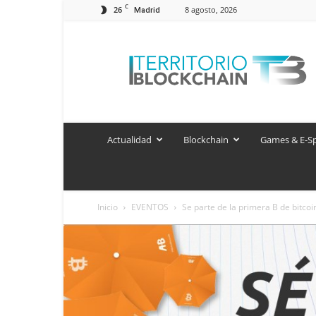
C
26
8 agosto, 2026
Madrid
Territorio
Blockchain
Actualidad
Blockchain
Games & E-S
Inicio
EVENTOS
Se parte de la primera B de bitcoi