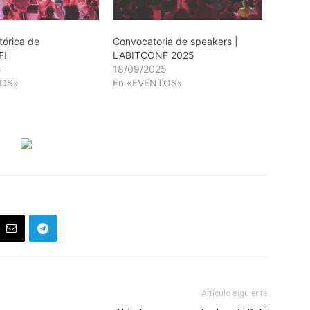
stórica de
Convocatoria de speakers |
F!
LABITCONF 2025
4
18/09/2025
TOS»
En «EVENTOS»
Artículo siguiente