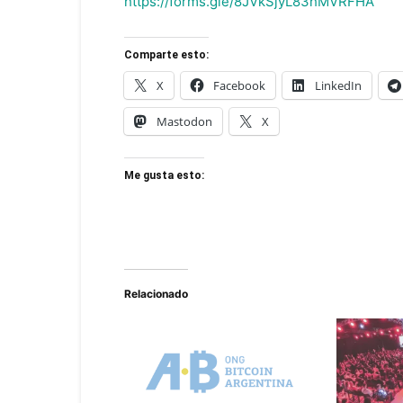
https://forms.gle/8JVkSjyL83hMVRFHA
Comparte esto:
X
Facebook
LinkedIn
Mastodon
X
Me gusta esto:
Relacionado