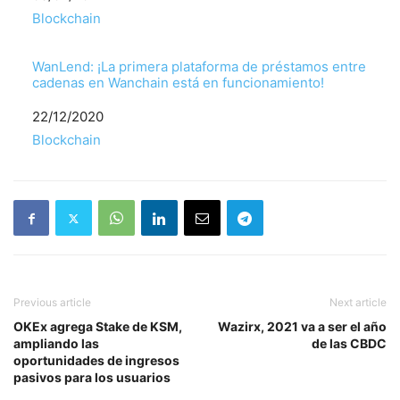
Respecto a
Blockchain
WanLend: ¡La primera plataforma de préstamos entre
cadenas en Wanchain está en funcionamiento!
Fecha
22/12/2020
Respecto a
Blockchain
Previous article
Next article
OKEx agrega Stake de KSM,
Wazirx, 2021 va a ser el año
ampliando las
de las CBDC
oportunidades de ingresos
pasivos para los usuarios