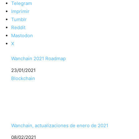
Telegram
Imprimir
Tumblr
Reddit
Mastodon
X
Wanchain 2021 Roadmap
Fecha
23/01/2021
Respecto a
Blockchain
Wanchain, actualizaciones de enero de 2021
Fecha
08/02/2021