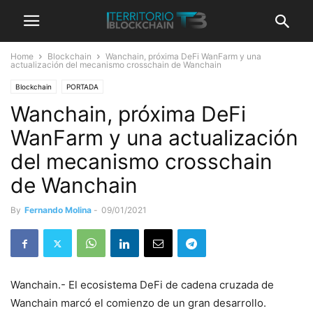
Home
Blockchain
Wanchain, próxima DeFi WanFarm y una
actualización del mecanismo crosschain de Wanchain
Blockchain
PORTADA
Wanchain, próxima DeFi
WanFarm y una actualización
del mecanismo crosschain
de Wanchain
By
Fernando Molina
-
09/01/2021
Wanchain.- El ecosistema DeFi de cadena cruzada de
Wanchain marcó el comienzo de un gran desarrollo.