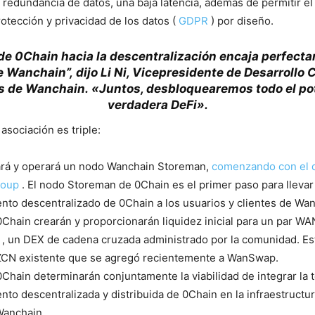
y redundancia de datos, una baja latencia, además de permitir e
otección y privacidad de los datos (
GDPR
) por diseño.
de 0Chain hacia la descentralización encaja perfect
de Wanchain”, dijo Li Ni, Vicepresidente de Desarrollo 
 de Wanchain. «Juntos, desbloquearemos todo el pot
verdadera DeFi».
 asociación es triple:
ará y operará un nodo Wanchain Storeman,
comenzando con el 
roup
. El nodo Storeman de 0Chain es el primer paso para llevar
to descentralizado de 0Chain a los usuarios y clientes de Wa
Chain crearán y proporcionarán liquidez inicial para un par WA
, un DEX de cadena cruzada administrado por la comunidad. Es
ZCN existente que se agregó recientemente a WanSwap.
Chain determinarán conjuntamente la viabilidad de integrar la 
to descentralizada y distribuida de 0Chain en la infraestructu
Wanchain.