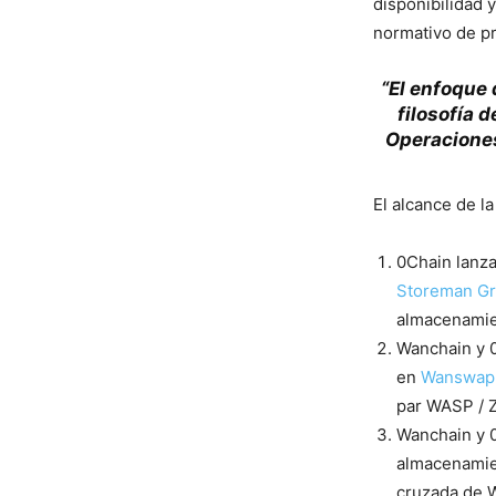
disponibilidad 
normativo de pr
“El enfoque 
filosofía 
Operaciones
El alcance de la
0Chain lanz
Storeman G
almacenamien
Wanchain y 0
en
Wanswap
par WASP / 
Wanchain y 0
almacenamien
cruzada de 