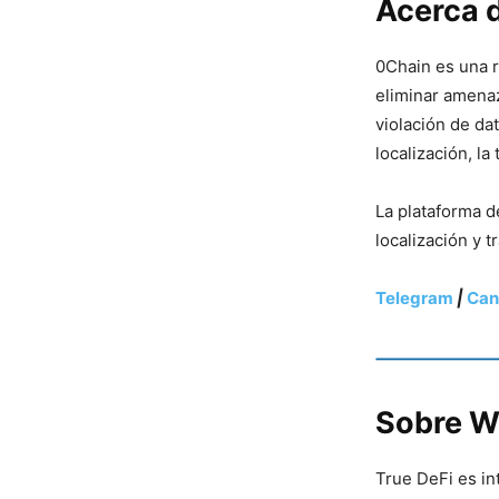
Acerca 
0Chain es una 
eliminar amenaz
violación de da
localización, l
La plataforma d
localización y 
Telegram
|
Can
Sobre W
True DeFi es in