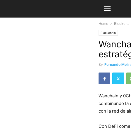
Home
Blockchai
Blockchain
Wanchai
estraté
By
Fernando Molin
Wanchain y 0Ch
combinando la e
con la red de a
Con DeFi comen