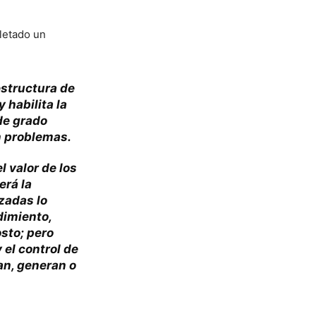
letado un
estructura de
habilita la
de grado
n problemas.
 valor de los
erá la
zadas lo
dimiento,
sto; pero
 el control de
an, generan o