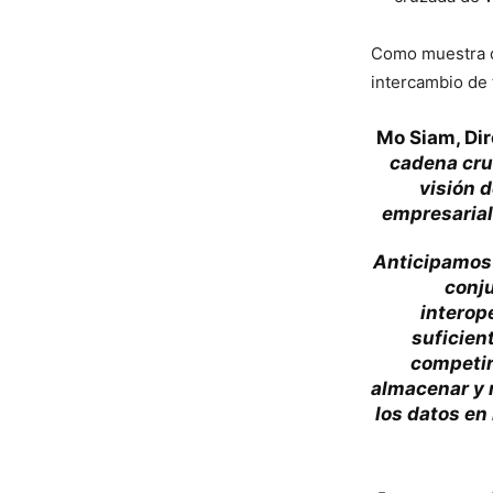
Como muestra d
intercambio de 
Mo Siam, Dir
cadena cru
visión 
empresarial
Anticipamos 
conju
interop
suficien
competir
almacenar y m
los datos en