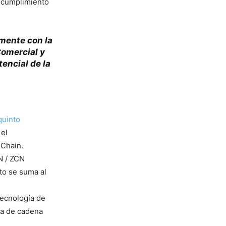
l cumplimiento
amente con la
Comercial y
encial de la
quinto
 el
nChain.
N / ZCN
to se suma al
tecnología de
ra de cadena