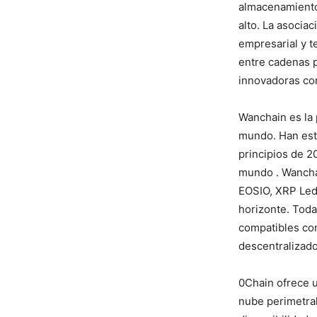
almacenamiento 
alto. La asocia
empresarial y t
entre cadenas p
innovadoras com
Wanchain es la 
mundo. Han est
principios de 2
mundo . Wancha
EOSIO, XRP Led
horizonte. Toda
compatibles con
descentralizad
0Chain ofrece u
nube perimetral