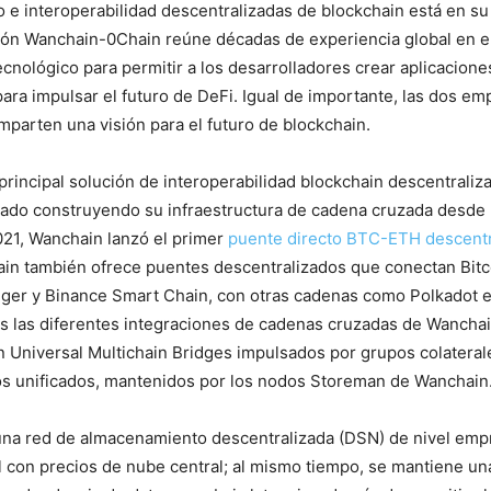
e interoperabilidad descentralizadas de blockchain está en s
ción Wanchain-0Chain reúne décadas de experiencia global en el
ecnológico para permitir a los desarrolladores crear aplicacion
ara impulsar el futuro de DeFi. Igual de importante, las dos em
parten una visión para el futuro de blockchain.
principal solución de interoperabilidad blockchain descentraliz
ado construyendo su infraestructura de cadena cruzada desde 
021, Wanchain lanzó el primer
puente directo BTC-ETH descentr
in también ofrece puentes descentralizados que conectan Bitc
ger y Binance Smart Chain, con otras cadenas como Polkadot e
s las diferentes integraciones de cadenas cruzadas de Wancha
 Universal Multichain Bridges impulsados ​​por grupos colateral
os unificados, mantenidos por los nodos Storeman de Wanchain
na red de almacenamiento descentralizada (DSN) de nivel empr
 con precios de nube central; al mismo tiempo, se mantiene una