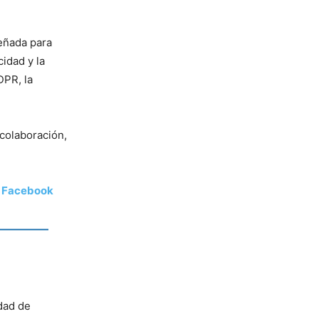
eñada para
idad y la
DPR, la
 colaboración,
|
Facebook
idad de