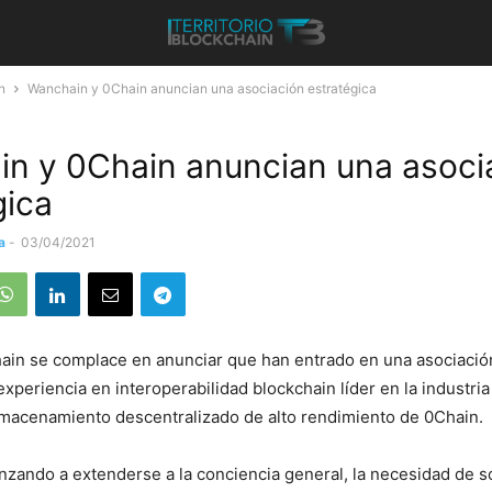
n
Wanchain y 0Chain anuncian una asociación estratégica
n y 0Chain anuncian una asoci
gica
a
-
03/04/2021
ain se complace en anunciar que han entrado en una asociación
xperiencia en interoperabilidad blockchain líder en la industri
lmacenamiento descentralizado de alto rendimiento de 0Chain.
zando a extenderse a la conciencia general, la necesidad de s