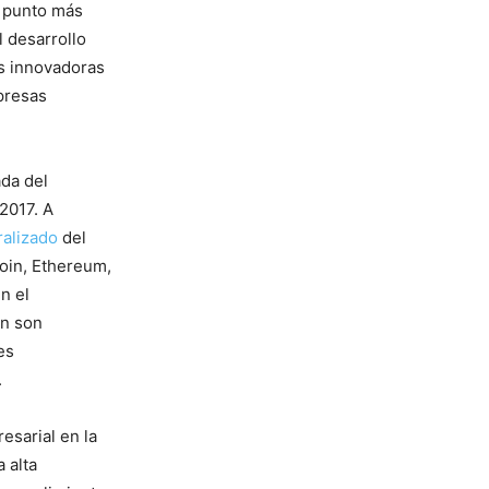
u punto más
 desarrollo
es innovadoras
presas
ada del
2017. A
alizado
del
oin, Ethereum,
n el
in son
es
.
esarial en la
 alta