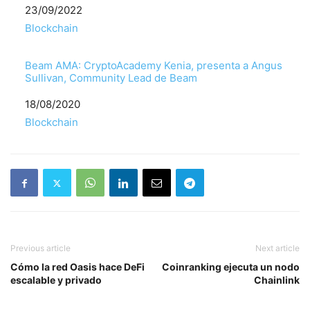
Fecha
23/09/2022
Respecto a
Blockchain
Beam AMA: CryptoAcademy Kenia, presenta a Angus
Sullivan, Community Lead de Beam
Fecha
18/08/2020
Respecto a
Blockchain
Previous article
Next article
Cómo la red Oasis hace DeFi
Coinranking ejecuta un nodo
escalable y privado
Chainlink