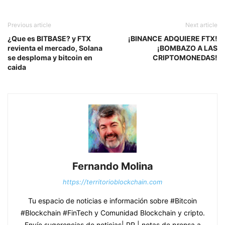
Previous article
Next article
¿Que es BITBASE? y FTX
¡BINANCE ADQUIERE FTX!
revienta el mercado, Solana
¡BOMBAZO A LAS
se desploma y bitcoin en
CRIPTOMONEDAS!
caida
Fernando Molina
https://territorioblockchain.com
Tu espacio de noticias e información sobre #Bitcoin
#Blockchain #FinTech y Comunidad Blockchain y cripto.
Envíe sugerencias de noticias| PR | notas de prensa a