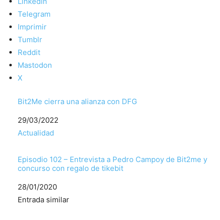
LinkedIn
Telegram
Imprimir
Tumblr
Reddit
Mastodon
X
Bit2Me cierra una alianza con DFG
Fecha
29/03/2022
Respecto a
Actualidad
Episodio 102 – Entrevista a Pedro Campoy de Bit2me y
concurso con regalo de tikebit
Fecha
28/01/2020
Respecto a
Entrada similar