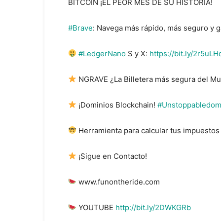
BITCOIN ¡EL PEOR MES DE SU HISTORIA!
#Brave
: Navega más rápido, más seguro y 
#LedgerNano
S y X:
https://bit.ly/2r5uLH
NGRAVE ¿La Billetera más segura del M
¡Dominios Blockchain!
#Unstoppabledom
Herramienta para calcular tus impuesto
¡Sigue en Contacto!
www.funontheride.com
YOUTUBE
http://bit.ly/2DWKGRb