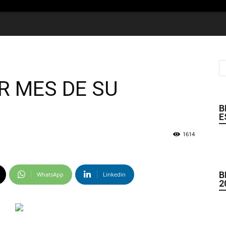
OR MES DE SU
B
E
1614
B
WhatsApp
Linkedin
2