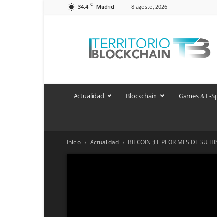
C
34.4
8 agosto, 2026
Madrid
Territorio
Blockchain
Actualidad
Blockchain
Games & E-S
Inicio
Actualidad
BITCOIN ¡EL PEOR MES DE SU HI