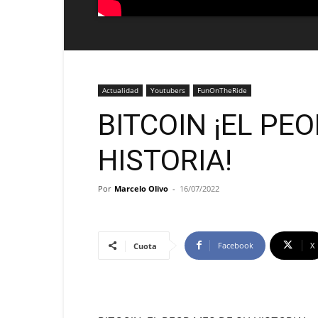
Actualidad
Youtubers
FunOnTheRide
BITCOIN ¡EL PE
HISTORIA!
Por
Marcelo Olivo
-
16/07/2022
Facebook
X
Cuota