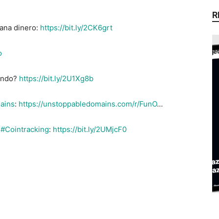
R
gana dinero:
https://bit.ly/2CK6grt
o
undo?
https://bit.ly/2U1Xg8b
ains
:
https://unstoppabledomains.com/r/FunO
…
s
#Cointracking
:
https://bit.ly/2UMjcF0