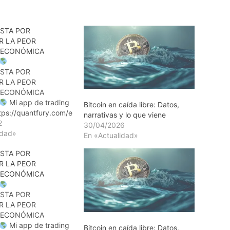
ESTA POR
R LA PEOR
 ECONÓMICA
ESTA POR
R LA PEOR
 ECONÓMICA
Mi app de trading
Bitcoin en caída libre: Datos,
ttps://quantfury.com/e
narrativas y lo que viene
2
30/04/2026
s://open.lbry.com/@d
idad»
En «Actualidad»
ia:1?
ESTA POR
d4gKz2mpp2Avgvyv7y
R LA PEOR
 ECONÓMICA
ps://brave.com/dav03
ller Oro y Bitcoin:
ESTA POR
ryptogoldfund@gmail.
R LA PEOR
g con
 ECONÓMICA
https://david-
Mi app de trading
om/trading/ Battaglia
Bitcoin en caída libre: Datos,