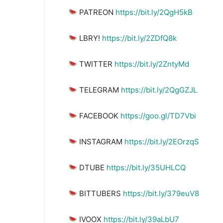
PATREON
https://bit.ly/2QgH5kB
LBRY!
https://bit.ly/2ZDfQ8k
TWITTER
https://bit.ly/2ZntyMd
TELEGRAM
https://bit.ly/2QgGZJL
FACEBOOK
https://goo.gl/TD7Vbi
INSTAGRAM
https://bit.ly/2EOrzqS
DTUBE
https://bit.ly/35UHLCQ
BITTUBERS
https://bit.ly/379euV8
IVOOX
https://bit.ly/39aLbU7