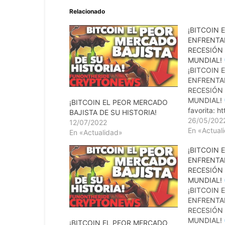
Relacionado
¡BITCOIN 
ENFRENTA
RECESIÓN
MUNDIAL!
¡BITCOIN 
ENFRENTA
RECESIÓN
MUNDIAL!
¡BITCOIN EL PEOR MERCADO
favorita: h
BAJISTA DE SU HISTORIA!
s/
26/05/202
12/07/2022
LBRY: http
En «Actual
En «Actualidad»
avidbattagl
¡BITCOIN 
r=E1i4DV
ENFRENTA
Buf8Uiaa
RECESIÓN
Brave: htt
MUNDIAL!
4 Correo ta
¡BITCOIN 
battagliac
ENFRENTA
com Tradin
RECESIÓN
Battaglia: 
MUNDIAL!
battaglia.c
¡BITCOIN EL PEOR MERCADO