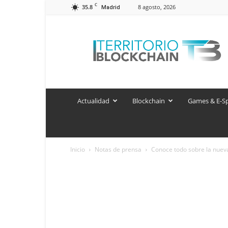
C
35.8
8 agosto, 2026
Madrid
Territorio
Blockchain
Actualidad
Blockchain
Games & E-S
Inicio
Notas de prensa
Conoce todo sobre la nueva