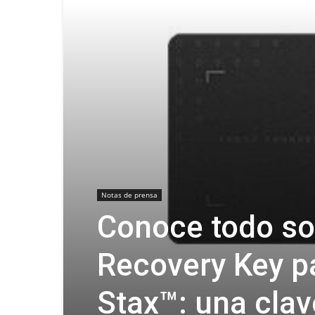
Notas de prensa
Conoce todo so
Recovery Key p
Stax™: una clav