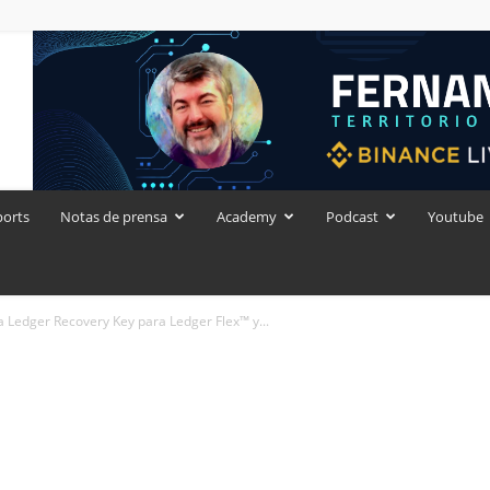
ports
Notas de prensa
Academy
Podcast
Youtube
 Ledger Recovery Key para Ledger Flex™ y...