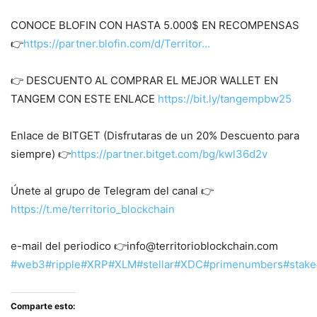
CONOCE BLOFIN CON HASTA 5.000$ EN RECOMPENSAS
👉
https://partner.blofin.com/d/Territor…
👉 DESCUENTO AL COMPRAR EL MEJOR WALLET EN
TANGEM CON ESTE ENLACE
https://bit.ly/tangempbw25
Enlace de BITGET (Disfrutaras de un 20% Descuento para
siempre) 👉
https://partner.bitget.com/bg/kwl36d2v
Únete al grupo de Telegram del canal 👉
https://t.me/territorio_blockchain
e-mail del periodico 👉info@territorioblockchain.com
#web3
#ripple
#XRP
#XLM
#stellar
#XDC
#primenumbers
#stake
Comparte esto: