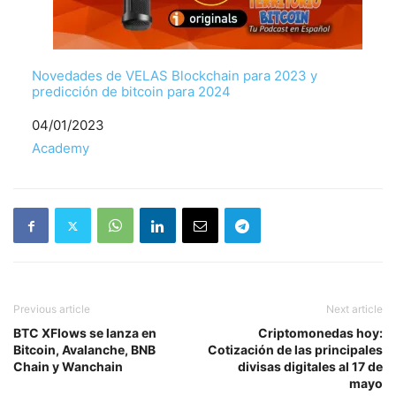
Novedades de VELAS Blockchain para 2023 y
predicción de bitcoin para 2024
Fecha
04/01/2023
Respecto a
Academy
Previous article
Next article
BTC XFlows se lanza en
Criptomonedas hoy:
Bitcoin, Avalanche, BNB
Cotización de las principales
Chain y Wanchain
divisas digitales al 17 de
mayo