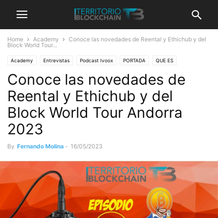
Home
Academy
Conoce las novedades de Reental y Ethichub y del
Block World Tour...
Academy
Entrevistas
Podcast Ivoox
PORTADA
QUE ES
Conoce las novedades de
Territorio Bitcoin Podcast
Reental y Ethichub y del
Block World Tour Andorra
2023
By
Fernando Molina
-
16/05/2023