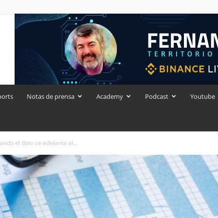
ports
Notas de prensa
Academy
Podcast
Youtube
uando el dato se adelanta al...