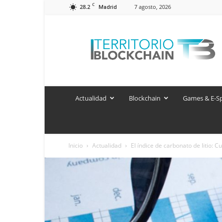
C
28.2
7 agosto, 2026
Madrid
Territorio
Blockchain
Actualidad
Blockchain
Games & E-S
Inicio
Actualidad
El índice de carbonato de litio: C