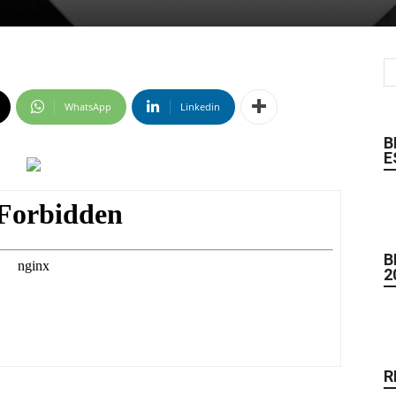
WhatsApp
Linkedin
B
E
B
2
R