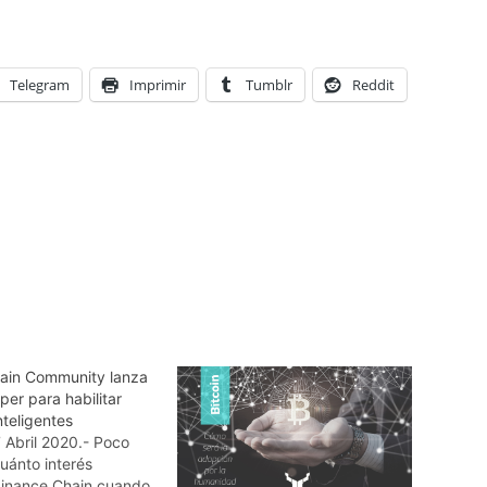
Telegram
Imprimir
Tumblr
Reddit
ain Community lanza
er para habilitar
nteligentes
 Abril 2020.- Poco
uánto interés
Binance Chain cuando