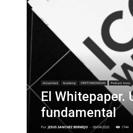
Actualidad
Academy
CRIPTOMONEDAS
Podcast Ivoox
El Whitepaper.
fundamental
Por
JESUS SANCHEZ BERMEJO
-
09/04/2020
1744