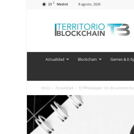
C
23
8 agosto, 2026
Madrid
Territorio
Blockchain
Actualidad
Blockchain
Games & E-S
Inicio
Actualidad
El Whitepaper. Un documento f