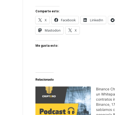
Comparte esto:
X
Facebook
LinkedIn
Mastodon
X
Me gusta esto:
Relacionado
Binance Ch
un Whitepap
contratos i
Binance, 17
sabíamos c
generaría 