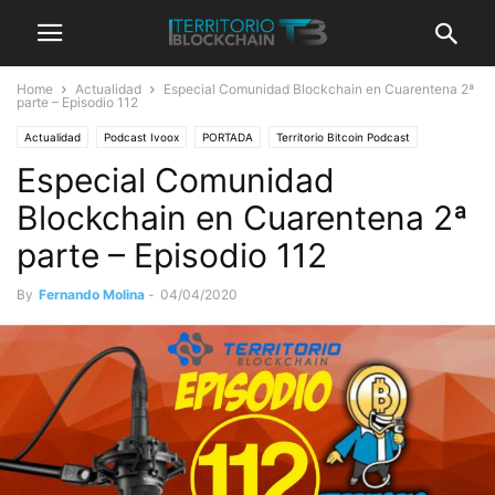
Home
Actualidad
Especial Comunidad Blockchain en Cuarentena 2ª
parte – Episodio 112
Actualidad
Podcast Ivoox
PORTADA
Territorio Bitcoin Podcast
Especial Comunidad
Blockchain en Cuarentena 2ª
parte – Episodio 112
By
Fernando Molina
-
04/04/2020