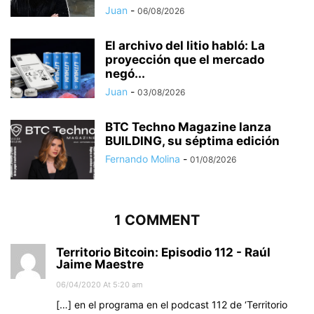
Juan
-
06/08/2026
El archivo del litio habló: La
proyección que el mercado
negó...
Juan
-
03/08/2026
BTC Techno Magazine lanza
BUILDING, su séptima edición
Fernando Molina
-
01/08/2026
1 COMMENT
Territorio Bitcoin: Episodio 112 - Raúl
Jaime Maestre
06/04/2020 At 5:20 am
[…] en el programa en el podcast 112 de ‘Territorio