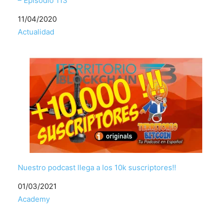
– Episodio 113
Fecha
11/04/2020
Respecto a
Actualidad
Nuestro podcast llega a los 10k suscriptores!!
Fecha
01/03/2021
Respecto a
Academy