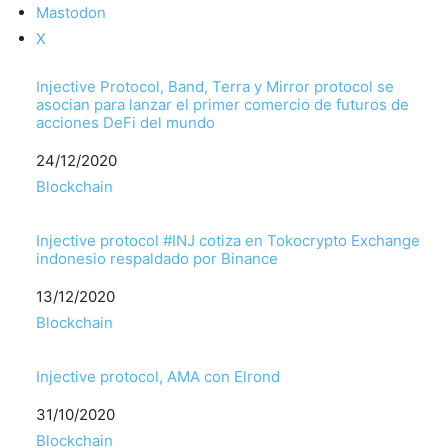
Mastodon
X
Injective Protocol, Band, Terra y Mirror protocol se
asocian para lanzar el primer comercio de futuros de
acciones DeFi del mundo
Fecha
24/12/2020
Respecto a
Blockchain
Injective protocol #INJ cotiza en Tokocrypto Exchange
indonesio respaldado por Binance
Fecha
13/12/2020
Respecto a
Blockchain
Injective protocol, AMA con Elrond
Fecha
31/10/2020
Respecto a
Blockchain