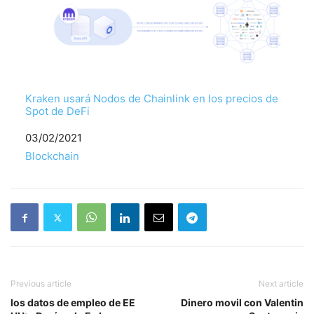
Kraken usará Nodos de Chainlink en los precios de
Spot de DeFi
Fecha
03/02/2021
Respecto a
Blockchain
Previous article
Next article
los datos de empleo de EE
Dinero movil con Valentin