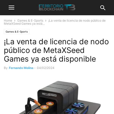
Home
Games & E-Sports
¡La venta de licencia de nodo público de
MetaXSeed Games ya está...
Games & E-Sports
¡La venta de licencia de nodo
público de MetaXSeed
Games ya está disponible
By
Fernando Molina
-
04/02/2024