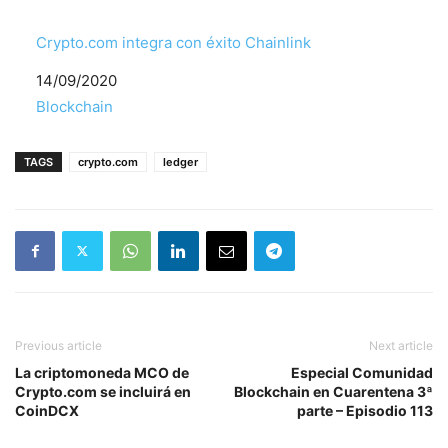
Crypto.com integra con éxito Chainlink
Fecha
14/09/2020
Respecto a
Blockchain
TAGS
crypto.com
ledger
Previous article
Next article
La criptomoneda MCO de
Especial Comunidad
Crypto.com se incluirá en
Blockchain en Cuarentena 3ª
CoinDCX
parte – Episodio 113