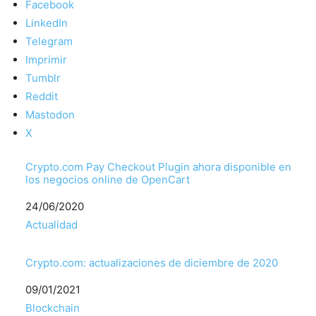
Facebook
LinkedIn
Telegram
Imprimir
Tumblr
Reddit
Mastodon
X
Crypto.com Pay Checkout Plugin ahora disponible en
los negocios online de OpenCart
Fecha
24/06/2020
Respecto a
Actualidad
Crypto.com: actualizaciones de diciembre de 2020
Fecha
09/01/2021
Respecto a
Blockchain