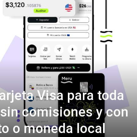
arjeta Visa para toda
 sin comisiones y con
to o moneda local