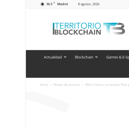
C
36.5
8 agosto, 2026
Madrid
Territorio
Blockchain
Actualidad
Blockchain
Games & E-S
Inicio
Notas de prensa
Meru lanza su tarjeta Visa 