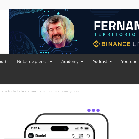
ports
Notas de prensa
Academy
Podcast
Youtube
para toda Latinoamérica: sin comisiones y con...