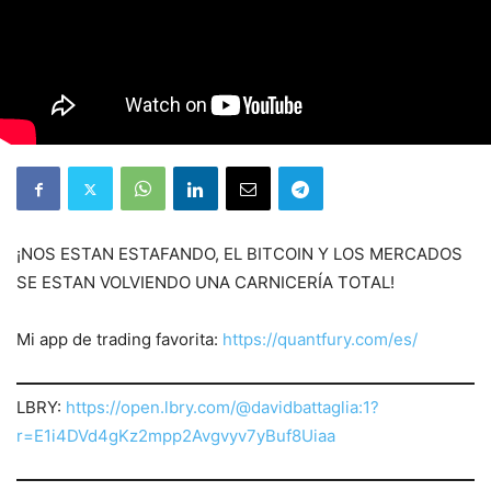
¡NOS ESTAN ESTAFANDO, EL BITCOIN Y LOS MERCADOS
SE ESTAN VOLVIENDO UNA CARNICERÍA TOTAL!
Mi app de trading favorita:
https://quantfury.com/es/
LBRY:
https://open.lbry.com/@davidbattaglia:1?
r=E1i4DVd4gKz2mpp2Avgvyv7yBuf8Uiaa