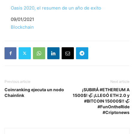
Oasis 2020, el resumen de un año de exito
Fecha
09/01/2021
Respecto a
Blockchain
Previous article
Next article
Coinranking ejecuta un nodo
¡SUBIRÁ #ETHEREUM A
Chainlink
1500$! 🦏 ¡LLEGÓ ETH 2.0 y
#BITCOIN 15000$!! 🦏
#FunOntheRide
#Criptonews