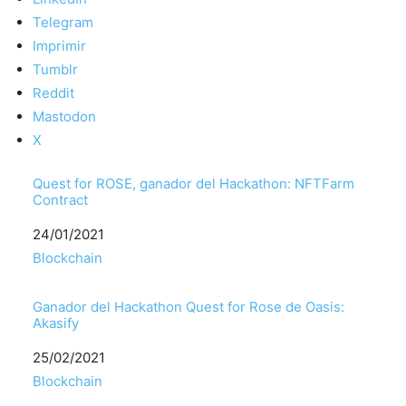
Telegram
Imprimir
Tumblr
Reddit
Mastodon
X
Quest for ROSE, ganador del Hackathon: NFTFarm
Contract
Fecha
24/01/2021
Respecto a
Blockchain
Ganador del Hackathon Quest for Rose de Oasis:
Akasify
Fecha
25/02/2021
Respecto a
Blockchain