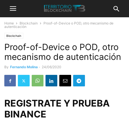
Home
Blockchain
Proof-of-Device o POD, otro mecanismo de
autenticación
Blockchain
Proof-of-Device o POD, otro
mecanismo de autenticación
By
Fernando Molina
-
24/06/2020
REGISTRATE Y PRUEBA
BINANCE