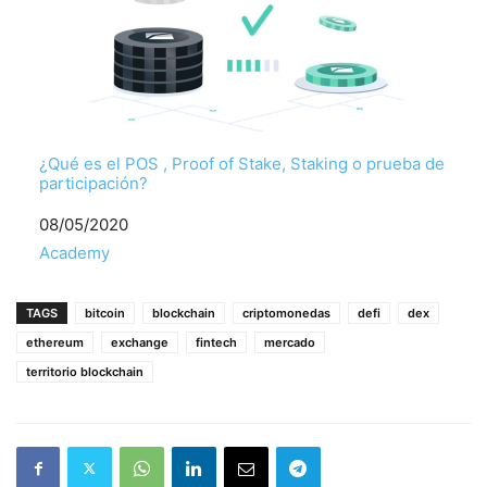
¿Qué es el POS , Proof of Stake, Staking o prueba de
participación?
Fecha
08/05/2020
Respecto a
Academy
TAGS
bitcoin
blockchain
criptomonedas
defi
dex
ethereum
exchange
fintech
mercado
territorio blockchain