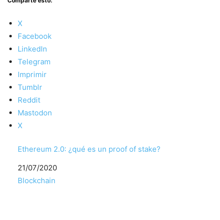
Comparte esto:
X
Facebook
LinkedIn
Telegram
Imprimir
Tumblr
Reddit
Mastodon
X
Ethereum 2.0: ¿qué es un proof of stake?
Fecha
21/07/2020
Respecto a
Blockchain