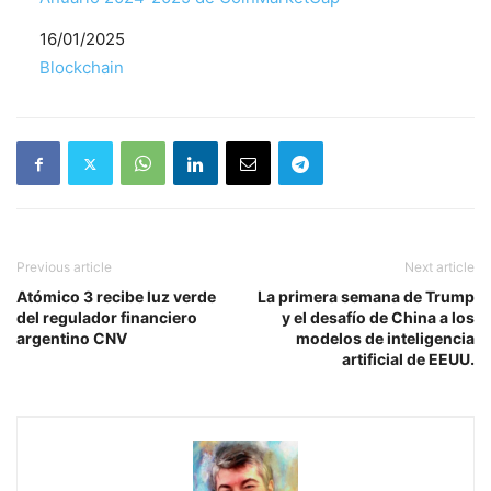
Fecha
16/01/2025
Respecto a
Blockchain
Previous article
Next article
Atómico 3 recibe luz verde
La primera semana de Trump
del regulador financiero
y el desafío de China a los
argentino CNV
modelos de inteligencia
artificial de EEUU.