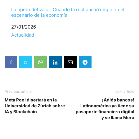
La ópera del valor: Cuando la realidad irrumpe en el
escenario de la economía
Fecha
27/01/2026
Respecto a
Actualidad
Previous article
Next article
Meta Pool disertará en la
¡Adiós bancos!
Universidad de Zúrich sobre
Latinoamérica ya tiene su
IA y Blockchain
pasaporte financiero digital
y se llama Meru