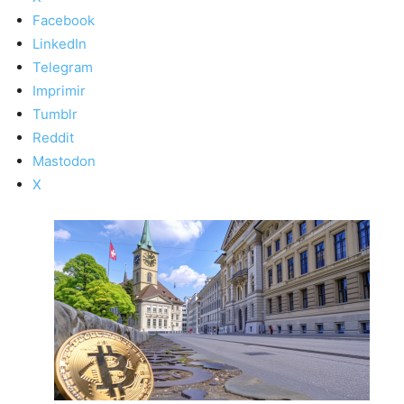
Facebook
LinkedIn
Telegram
Imprimir
Tumblr
Reddit
Mastodon
X