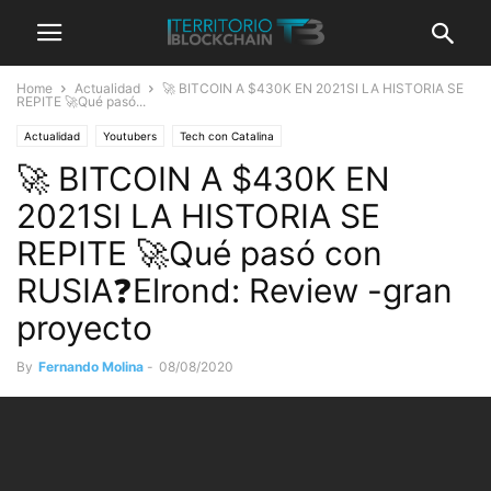
Home
Actualidad
🚀 BITCOIN A $430K EN 2021SI LA HISTORIA SE
REPITE 🚀Qué pasó...
Actualidad
Youtubers
Tech con Catalina
🚀 BITCOIN A $430K EN
2021SI LA HISTORIA SE
REPITE 🚀Qué pasó con
RUSIA❓Elrond: Review -gran
proyecto
By
Fernando Molina
-
08/08/2020