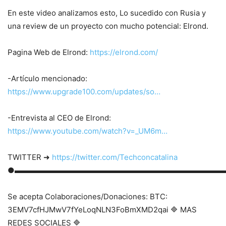
En este video analizamos esto, Lo sucedido con Rusia y
una review de un proyecto con mucho potencial: Elrond.
Pagina Web de Elrond:
https://elrond.com/
-Artículo mencionado:
https://www.upgrade100.com/updates/so…
-Entrevista al CEO de Elrond:
https://www.youtube.com/watch?v=_UM6m…
TWITTER ➜
https://twitter.com/Techconcatalina
●▬▬▬▬▬▬▬▬▬▬▬▬▬▬▬▬▬▬▬▬▬▬▬▬▬▬▬
Se acepta Colaboraciones/Donaciones: BTC:
3EMV7cfHJMwV7fYeLoqNLN3FoBmXMD2qai 🔷 MAS
REDES SOCIALES 🔷