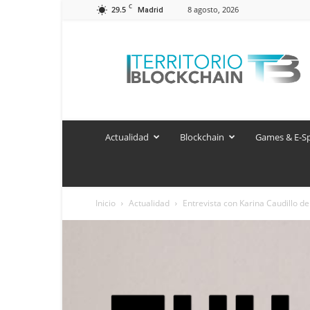
C
29.5
8 agosto, 2026
Madrid
Territorio
Blockchain
Actualidad
Blockchain
Games & E-S
Inicio
Actualidad
Entrevista con Karina Caudillo de