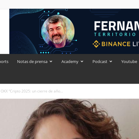
ports
Notas de prensa
Academy
Podcast
Youtube
 OKX “Cripto 2025: un cierre de año...