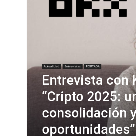
Actualidad
Entrevistas
PORTADA
Entrevista con 
“Cripto 2025: un
consolidación y
oportunidades”