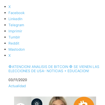
X
Facebook
LinkedIn
Telegram
Imprimir
Tumblr
Reddit
Mastodon
X
🛑ATENCION! ANALISIS DE BITCOIN 🛑 SE VIENEN LAS
ELECCIONES DE USA- NOTICIAS + EDUCACION!
Fecha
03/11/2020
Respecto a
Actualidad