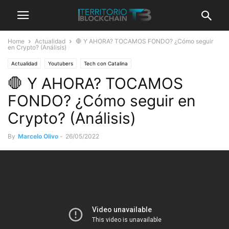
Home
Actualidad
🛑 Y AHORA? TOCAMOS FONDO? ¿Cómo seguir
en Crypto? (Análisis)
Actualidad
Youtubers
Tech con Catalina
🛑 Y AHORA? TOCAMOS
FONDO? ¿Cómo seguir en
Crypto? (Análisis)
By
Marcelo Olivo
-
26/05/2022