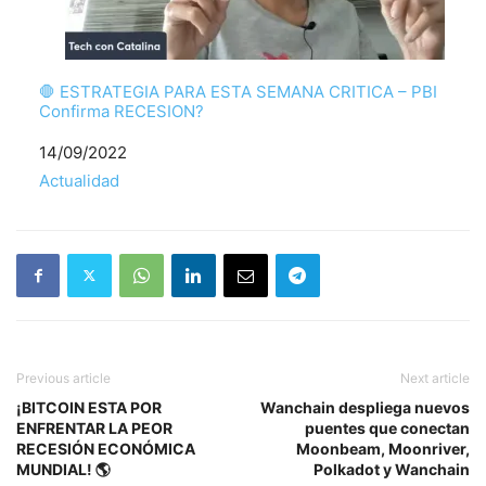
🛑 ESTRATEGIA PARA ESTA SEMANA CRITICA – PBI
Confirma RECESION?
Fecha
14/09/2022
Respecto a
Actualidad
Previous article
Next article
¡BITCOIN ESTA POR
Wanchain despliega nuevos
ENFRENTAR LA PEOR
puentes que conectan
RECESIÓN ECONÓMICA
Moonbeam, Moonriver,
MUNDIAL! 🌎
Polkadot y Wanchain