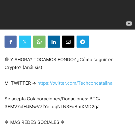
🛑 Y AHORA? TOCAMOS FONDO? ¿Cómo seguir en
Crypto? (Análisis)
MI TWITTER ➜
https://twitter.com/Techconcatalina
Se acepta Colaboraciones/Donaciones: BTC:
3EMV7cfHJMwV7fYeLoqNLN3FoBmXMD2qai
🔷 MAS REDES SOCIALES 🔷