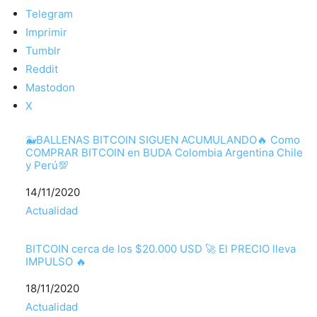
Telegram
Imprimir
Tumblr
Reddit
Mastodon
X
🐳BALLENAS BITCOIN SIGUEN ACUMULANDO🔥 Como
COMPRAR BITCOIN en BUDA Colombia Argentina Chile
y Perú💯
Fecha
14/11/2020
Respecto a
Actualidad
BITCOIN cerca de los $20.000 USD 🚀 El PRECIO lleva
IMPULSO 🔥
Fecha
18/11/2020
Respecto a
Actualidad