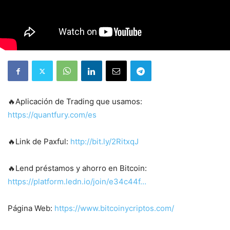
🔥Aplicación de Trading que usamos:
https://quantfury.com/es
🔥Link de Paxful:
http://bit.ly/2RitxqJ
🔥Lend préstamos y ahorro en Bitcoin:
https://platform.ledn.io/join/e34c44f…
Página Web:
https://www.bitcoinycriptos.com/