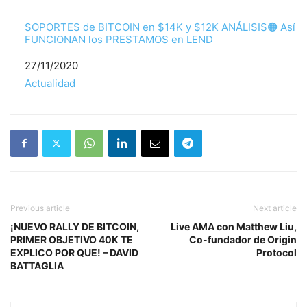
SOPORTES de BITCOIN en $14K y $12K ANÁLISIS🟠 Así
FUNCIONAN los PRESTAMOS en LEND
Fecha
27/11/2020
Respecto a
Actualidad
Previous article
Next article
¡NUEVO RALLY DE BITCOIN,
Live AMA con Matthew Liu,
PRIMER OBJETIVO 40K TE
Co-fundador de Origin
EXPLICO POR QUE! – DAVID
Protocol
BATTAGLIA