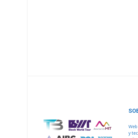
SO
Web 
y te