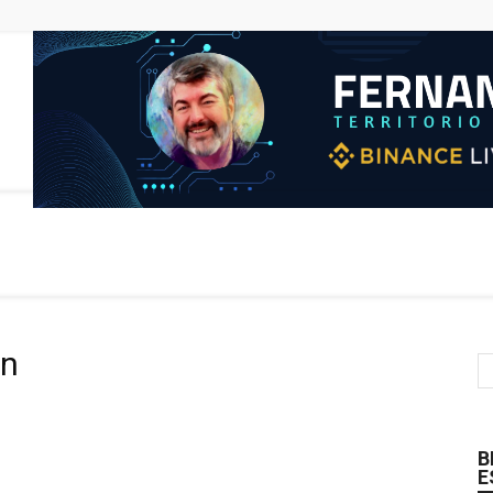
un
B
E