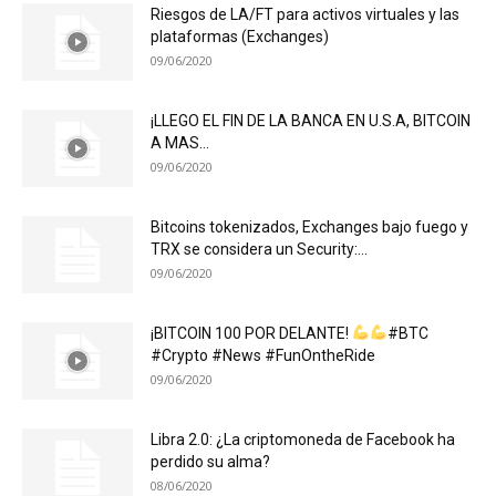
Riesgos de LA/FT para activos virtuales y las
plataformas (Exchanges)
09/06/2020
¡LLEGO EL FIN DE LA BANCA EN U.S.A, BITCOIN
A MAS...
09/06/2020
Bitcoins tokenizados, Exchanges bajo fuego y
TRX se considera un Security:...
09/06/2020
¡BITCOIN 100 POR DELANTE!
#BTC
#Crypto #News #FunOntheRide
09/06/2020
Libra 2.0: ¿La criptomoneda de Facebook ha
perdido su alma?
08/06/2020