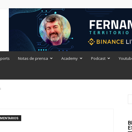
ports
Notas de prensa
Academy
Podcast
Youtub
a
OMENTARIOS
B
E