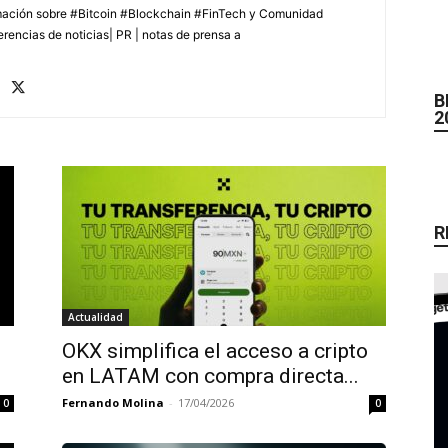
rmación sobre #Bitcoin #Blockchain #FinTech y Comunidad
erencias de noticias| PR | notas de prensa a
B
2
R
Actualidad
OKX simplifica el acceso a cripto
en LATAM con compra directa...
Fernando Molina
-
17/04/2026
0
0