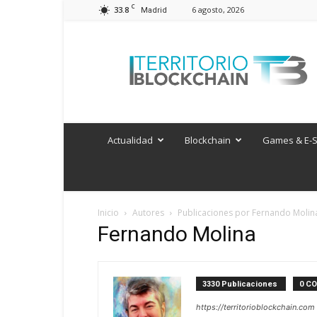
C
33.8
6 agosto, 2026
Madrid
Territorio
Blockchain
Actualidad
Blockchain
Games & E-S
Inicio
Autores
Publicaciones por Fernando Molin
Fernando Molina
3330 Publicaciones
0 C
https://territorioblockchain.com