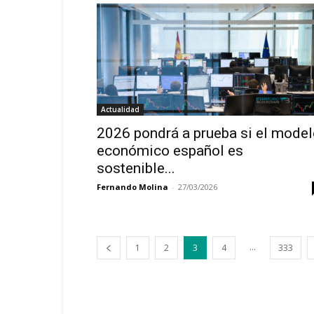
Actualidad
2026 pondrá a prueba si el mode
económico español es
sostenible...
Fernando Molina
-
27/03/2026
...
1
2
3
4
333