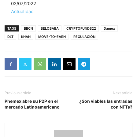
Fecha
02/07/2022
Respecto a
Actualidad
TAGS
BBCN
BELOBABA
CRYPTOFUNDS22
Damex
DLT
KHAN
MOVE-TO-EARN
REGULACIÓN
Previous article
Next article
Phemex abre su P2P en el
¿Son viables las entradas
mercado Latinoamericano
con NFTs?