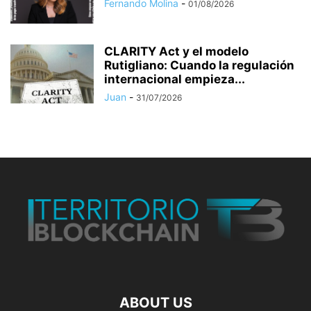
Fernando Molina
-
01/08/2026
CLARITY Act y el modelo
Rutigliano: Cuando la regulación
internacional empieza...
Juan
-
31/07/2026
ABOUT US