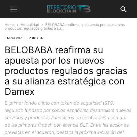
Home
Actualidad
BELOBABA reafirma su apuesta por los nuevos
productos regulados gracias a su...
Actualidad
PORTADA
BELOBABA reafirma su
apuesta por los nuevos
productos regulados gracias
a su alianza estratégica con
Damex
El primer fondo cripto con token de seguridad (STO)
regulado fundado por socios españoles desarrollará nuevos
servicios y productos financieros en colaboración con una
de las primeras fintech con licencia DLT. Entre las acciones
previstas en el acuerdo, destaca la próxima inclusión del