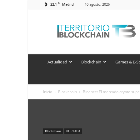
C
22.1
10 agosto, 2026
Madrid
Territorio
Blockchain
Actualidad
Blockchain
Games & E-S
Inicio
Blockchain
Binance: El mercado crypto supera
Blockchain
PORTADA