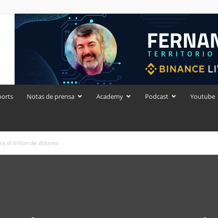
ports
Notas de prensa
Academy
Podcast
Youtube
 el trillon de dolares