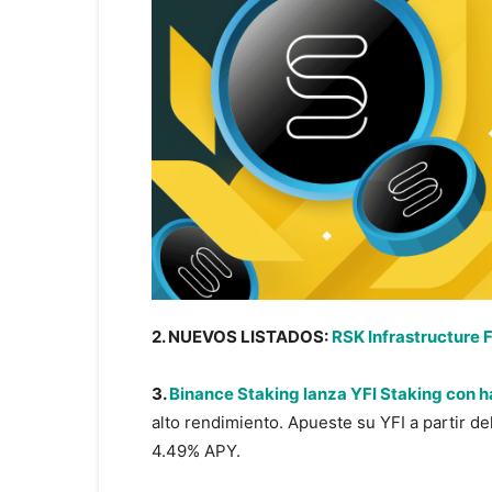
2. NUEVOS LISTADOS:
RSK Infrastructure 
3.
Binance Staking lanza YFI Staking con 
alto rendimiento. Apueste su YFI a partir d
4.49% APY.