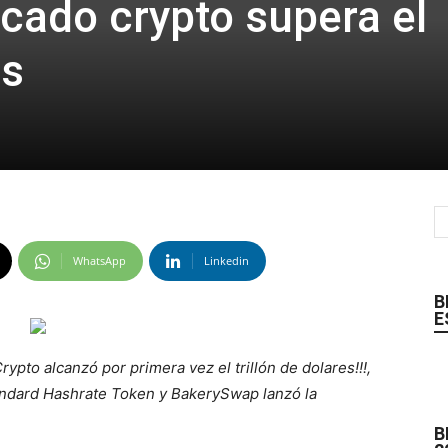
cado crypto supera el
es
WhatsApp
Linkedin
B
E
ypto alcanzó por primera vez el trillón de dolares!!!,
andard Hashrate Token y BakerySwap lanzó la
B