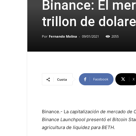
Binance: El mer
trillon de dolar
Por
Fernando Molina
-
09/01/2021
2055
Facebook
X
Cuota
Binance.- La
capitalización de mercado de Cr
Binance Launchpool presentó el Bitcoin St
agricultura de liquidez para BETH.