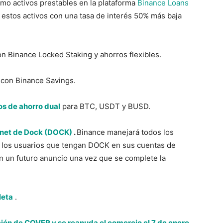
o activos prestables en la plataforma
Binance Loans
 estos activos con una tasa de interés 50% más baja
n Binance Locked Staking y ahorros flexibles.
con Binance Savings.
os de ahorro dual
para BTC, USDT y BUSD.
nnet de Dock (DOCK)
.
Binance manejará todos los
s los usuarios que tengan DOCK en sus cuentas de
n un futuro anuncio una vez que se complete la
leta
.
ción de COVER y se reanuda el comercio el 7 de enero.