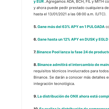
y EUR
.
Agregamos ADA, BCH, FIL y MITH com
y ahora puede pedir prestado cualquiera de
hasta el 13/01/2021 a las 08:00 a.m. (UTC).
5.
Gane más del 63% APY en 1 PULGADA
co
6.
Gane hasta un 12% APY en DUSK y EGLD
7.
Binance Pool lanza la fase 24 de product
8.
Binance admitirá el intercambio de mai
requisitos técnicos involucrados para todo
Binance. Se darán a conocer más detalles e
integración tecnológica.
9.
La distribución de ONX ahora está comp
10.
Se realiza la distribución de compensa