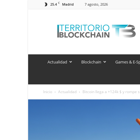
C
25.4
7 agosto, 2026
Madrid
Territorio
Blockchain
Actualidad
Blockchain
Games & E-S
Inicio
Actualidad
Bitcoin llega a +124k $ y rompe 