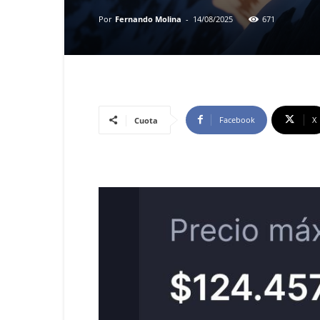
Por
Fernando Molina
-
14/08/2025
671
Facebook
X
Cuota