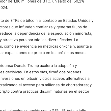
edor de 1,86 millones de BTC, un salto del 50,2%
2024.
to de ETFs de bitcoin al contado en Estados Unidos y
ctores que infunden confianza y generan flujos de
n reduce la dependencia de la especulación minorista,
tractivo para portafolios diversificados. La
s, como se evidencia en métricas on-chain, apunta a
zar expansiones de precio en los próximos meses.
unidense Donald Trump acelera la adopción y
es decisivas. En estos días, firmó dos órdenes
nversiones en bitcoin y otros activos alternativos a
cratizando el acceso para millones de ahorradores; y
ripto contra prácticas discriminatorias en el sector
de stablecoins conocida como GENIUS Act en julio,