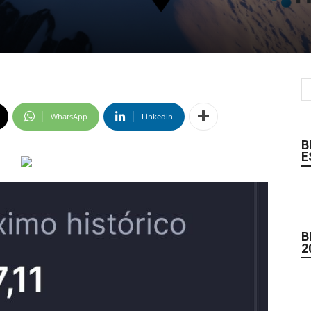
WhatsApp
Linkedin
B
E
B
2