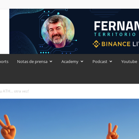
ports
Notas de prensa
Academy
Podcast
Youtube
su ATH… otra vez!