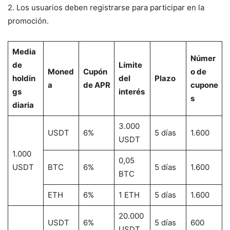
2. Los usuarios deben registrarse para participar en la
promoción.
Media
Númer
de
Límite
Moned
Cupón
o de
holdin
del
Plazo
a
de APR
cupone
gs
interés
s
diaria
3.000
USDT
6%
5 días
1.600
USDT
1.000
0,05
USDT
BTC
6%
5 días
1.600
BTC
ETH
6%
1 ETH
5 días
1.600
20.000
USDT
6%
5 días
600
USDT