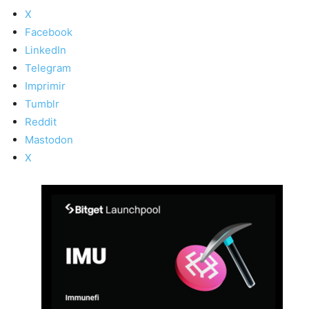
X
Facebook
LinkedIn
Telegram
Imprimir
Tumblr
Reddit
Mastodon
X