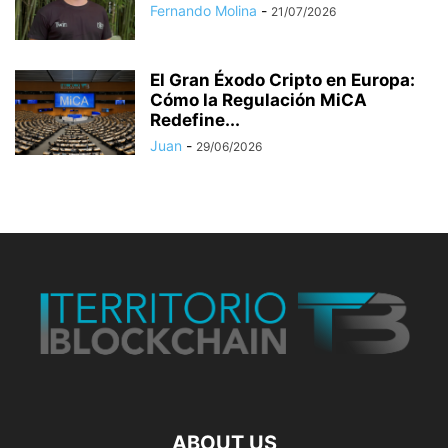
Fernando Molina
-
21/07/2026
El Gran Éxodo Cripto en Europa:
Cómo la Regulación MiCA
Redefine...
Juan
-
29/06/2026
ABOUT US