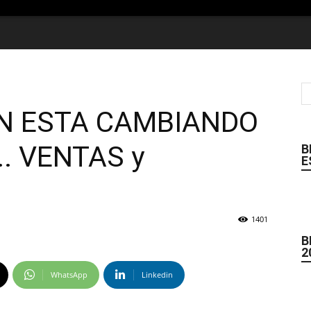
IN ESTA CAMBIANDO
. VENTAS y
B
E
1401
B
2
WhatsApp
Linkedin