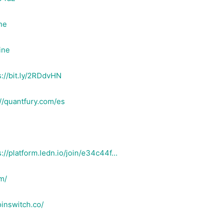
ne​
ine
s://bit.ly/2RDdvHN
://quantfury.com/es
s://platform.ledn.io/join/e34c44f…
m/
oinswitch.co/