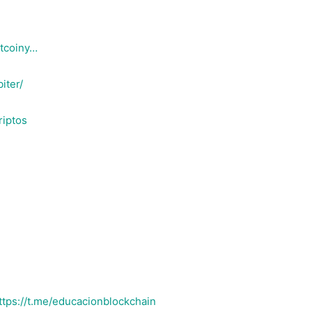
tcoiny…
iter/
riptos
ttps://t.me/educacionblockchain