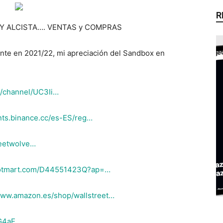
R
UY ALCISTA…. VENTAS y COMPRAS
ante en 2021/22, mi apreciación del Sandbox en
m/channel/UC3Ii…
nts.binance.cc/es-ES/reg…
reetwolve…
.hotmart.com/D44551423Q?ap=…
www.amazon.es/shop/wallstreet…
sG4aE