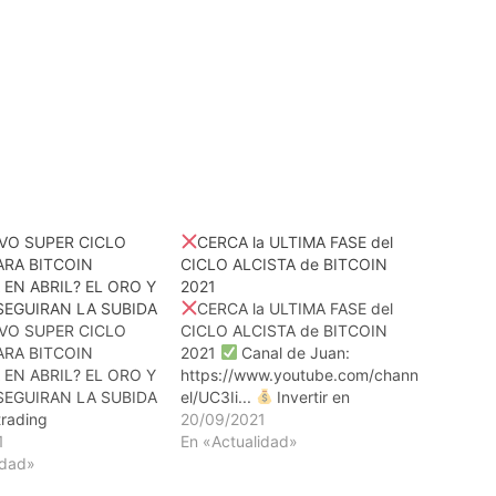
VO SUPER CICLO
CERCA la ULTIMA FASE del
ARA BITCOIN
CICLO ALCISTA de BITCOIN
EN ABRIL? EL ORO Y
2021
SEGUIRAN LA SUBIDA
CERCA la ULTIMA FASE del
VO SUPER CICLO
CICLO ALCISTA de BITCOIN
ARA BITCOIN
2021
Canal de Juan:
EN ABRIL? EL ORO Y
https://www.youtube.com/chann
SEGUIRAN LA SUBIDA
el/UC3Ii...​
Invertir en
trading
criptomonedas:
20/09/2021
ttps://quantfury.com/e
1
https://accounts.binance.cc/es-
En «Actualidad»
idad»
ES/reg...​
Instagram:
s://open.lbry.com/@d
https://instagram.com/wallstreet