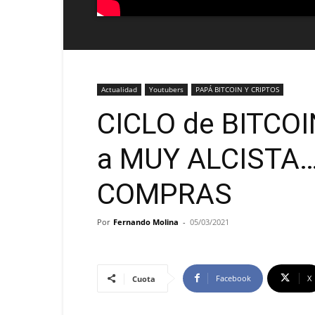
Actualidad
Youtubers
PAPÁ BITCOIN Y CRIPTOS
CICLO de BITCO
a MUY ALCISTA…
COMPRAS
Por
Fernando Molina
-
05/03/2021
Facebook
X
Cuota