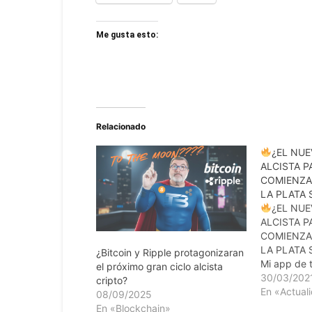
Me gusta esto:
Relacionado
¿EL NUE
ALCISTA P
COMIENZA 
LA PLATA 
¿EL NUE
ALCISTA P
COMIENZA 
LA PLATA 
¿Bitcoin y Ripple protagonizaran
Mi app de 
el próximo gran ciclo alcista
favorita: h
30/03/202
cripto?
s/
En «Actual
08/09/2025
LBRY: http
En «Blockchain»