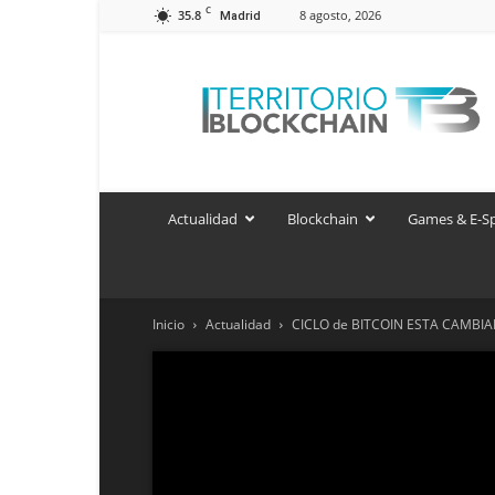
C
35.8
8 agosto, 2026
Madrid
Territorio
Blockchain
Actualidad
Blockchain
Games & E-S
Inicio
Actualidad
CICLO de BITCOIN ESTA CAMBI