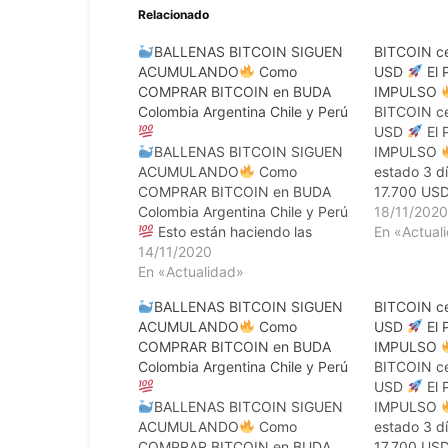
Relacionado
BALLENAS BITCOIN SIGUEN
BITCOIN ce
ACUMULANDO
Como
USD
El 
COMPRAR BITCOIN en BUDA
IMPULSO
Colombia Argentina Chile y Perú
BITCOIN ce
USD
El 
BALLENAS BITCOIN SIGUEN
IMPULSO
ACUMULANDO
Como
estado 3 dí
COMPRAR BITCOIN en BUDA
17.700 USD,
Colombia Argentina Chile y Perú
institucion
18/11/202
Esto están haciendo las
fuerza
En «Actual
I
ballenas…. Tutorial como
14/11/2020
Comprende
comprar bitcoin y
En «Actualidad»
BITCOIN p
criptomonedas para Argentina,
2020
BALLENAS BITCOIN SIGUEN
BITCOIN ce
Chile, Colombia y Perú
en
ahorro en B
ACUMULANDO
Como
USD
El 
https://buda.com/registro?
https://bi
COMPRAR BITCOIN en BUDA
IMPULSO
rf=UEIXT1GSX
IMPORTANTE
Aplicación
Colombia Argentina Chile y Perú
BITCOIN ce
Comprender la COMPRA de
USD
El 
BITCOIN por COMPAÑÍAS en
BALLENAS BITCOIN SIGUEN
IMPULSO
2020
Lend préstamos y
ACUMULANDO
Como
estado 3 dí
ahorro en Bitcoin:…
COMPRAR BITCOIN en BUDA
17.700 USD,