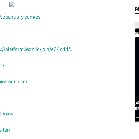
R
://quantfury.com/es
s://platform.ledn.io/join/e34c44f…
m/
oinswitch.co/
tcoiny…
iter/