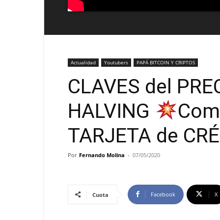
Actualidad
Youtubers
PAPÁ BITCOIN Y CRIPTOS
CLAVES del PREC
HALVING
Com
TARJETA de CRÉ
Por
Fernando Molina
-
07/05/2020
Facebook
X
Cuota