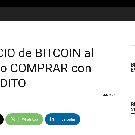
IO de BITCOIN al
o COMPRAR con
B
E
DITO
2575
B
2
WhatsApp
Linkedin