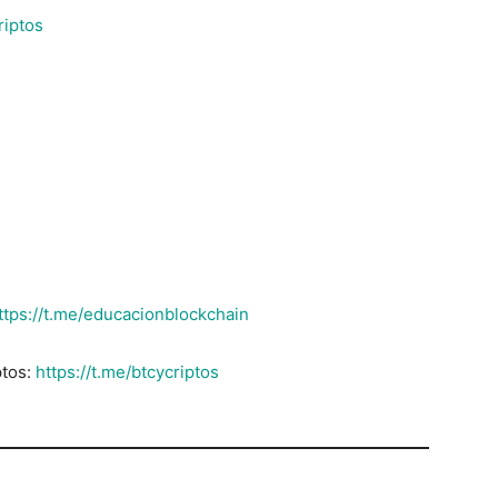
riptos
ttps://t.me/educacionblockchain
ptos:
https://t.me/btcycriptos