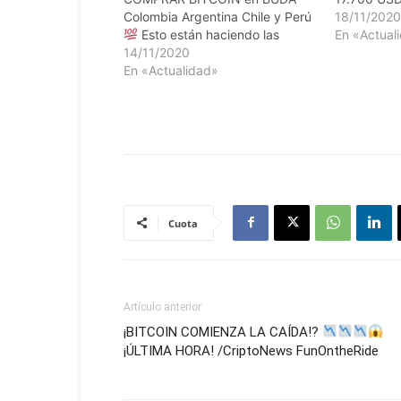
Colombia Argentina Chile y Perú
institucion
18/11/202
Esto están haciendo las
fuerza
En «Actual
I
ballenas…. Tutorial como
14/11/2020
Comprende
comprar bitcoin y
En «Actualidad»
BITCOIN p
criptomonedas para Argentina,
2020
Chile, Colombia y Perú
en
ahorro en B
https://buda.com/registro?
https://bi
rf=UEIXT1GSX
IMPORTANTE
Aplicación
Comprender la COMPRA de
BITCOIN por COMPAÑÍAS en
2020
Lend préstamos y
ahorro en Bitcoin:…
Cuota
Artículo anterior
¡BITCOIN COMIENZA LA CAÍDA!?
¡ÚLTIMA HORA! /CriptoNews FunOntheRide