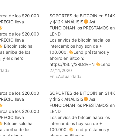
rca de los $20.000
SOPORTES de BITCOIN en $14K
PRECIO lleva
y $12K ANÁLISIS
Así
FUNCIONAN los PRESTAMOS en
rca de los $20.000
LEND
PRECIO lleva
Los envíos de bitcoin hacia los
Bitcoin solo ha
intercambios hoy son de +
as arriba de los
100.000,
Lend préstamos y
 y el dinero
ahorro en Bitcoin:
al sigue llegando con
0
https://bit.ly/2RDdvHN
Lend
idad»
MPORTANTE
préstamos y ahorro en Bitcoin:
27/11/2020
r la COMPRA de
https://bit.ly/2RDdvHN
En «Actualidad»
or COMPAÑÍAS en
Aplicación de Trading que
Lend préstamos y
usamos:
rca de los $20.000
SOPORTES de BITCOIN en $14K
itcoin:
https://quantfury.com/es
Link
PRECIO lleva
y $12K ANÁLISIS
Así
t.ly/2RDdvHN
de Paxful: http://bit.ly/2RitxqJ
FUNCIONAN los PRESTAMOS en
 de…
Lend préstamos y ahorro en
rca de los $20.000
LEND
Bitcoin:
PRECIO lleva
Los envíos de bitcoin hacia los
https://platform.ledn.io/join/e34c
Bitcoin solo ha
intercambios hoy son de +
44f... Página Web:
as arriba de los
100.000,
Lend préstamos y
https://www.bitcoinycriptos.com
 y el dinero
ahorro en Bitcoin: